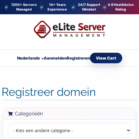
1200+ Servers
14+ Years
24/7 Support
4.6 HostAdvice
Managed
Experience
Mindset
Rating
View Cart
Nederlands
Aanmelden
Registreren
Registreer domein
Categorieën