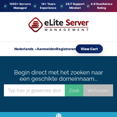
1200+ Servers
14+ Years
24/7 Support
4.6 HostAdvice
Managed
Experience
Mindset
Rating
View Cart
Nederlands
Aanmelden
Registreren
Begin direct met het zoeken naar
een geschikte domeinnaam...