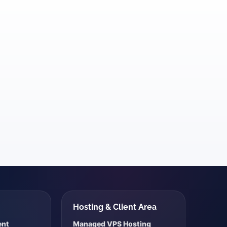
s
Hosting & Client Area
ent
Managed VPS Hosting