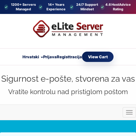
1200+ Servers
14+ Years
24/7 Support
4.6 HostAdvice
Managed
Experience
Mindset
Rating
View Cart
Hrvatski
Prijava
Registtracija
Sigurnost e-pošte, stvorena za vas
Vratite kontrolu nad pristiglom poštom
Pre
nav