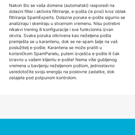
Nakon što se vaša domena (automatski) rasporedi na
dolazni filter i aktivira filtriranje, e-pošta će proći kroz oblak
filtriranja SpamExperts. Dolazne poruke e-pošte sigurno se
analiziraju i skeniraju u stvarnom vremenu. Nisu potrebni
nikakvi trening ili konfiguracije i sve funkcionira izvan
okvira. Svaka poruka otkrivena kao neželjena pošta
premješta se u karantenu, dok se ne-spam šalje na vaš
poslužitelj e-pošte. Karantena se može pratiti u
korisničkom SpamPanelu, putem izvješća e-pošte ili čak
izravno u vašem klijentu e-pošte! Nema više gubljenog
vremena u bavljenju neželjenom poštom, jednostavno
usredotočite svoju energiju na poslovne zadatke, dok
ostajete pod potpunom kontrolom.