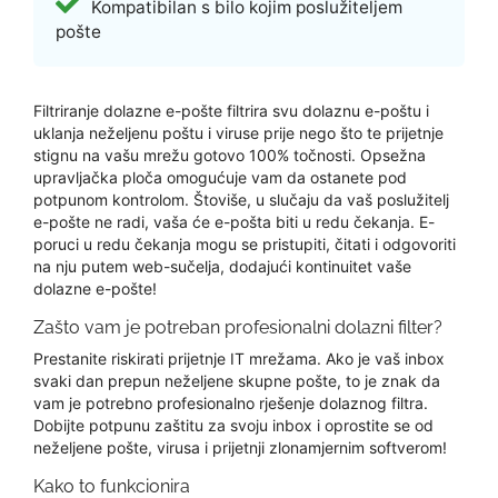
Kompatibilan s bilo kojim poslužiteljem
pošte
Filtriranje dolazne e-pošte filtrira svu dolaznu e-poštu i
uklanja neželjenu poštu i viruse prije nego što te prijetnje
stignu na vašu mrežu gotovo 100% točnosti. Opsežna
upravljačka ploča omogućuje vam da ostanete pod
potpunom kontrolom. Štoviše, u slučaju da vaš poslužitelj
e-pošte ne radi, vaša će e-pošta biti u redu čekanja. E-
poruci u redu čekanja mogu se pristupiti, čitati i odgovoriti
na nju putem web-sučelja, dodajući kontinuitet vaše
dolazne e-pošte!
Zašto vam je potreban profesionalni dolazni filter?
Prestanite riskirati prijetnje IT mrežama. Ako je vaš inbox
svaki dan prepun neželjene skupne pošte, to je znak da
vam je potrebno profesionalno rješenje dolaznog filtra.
Dobijte potpunu zaštitu za svoju inbox i oprostite se od
neželjene pošte, virusa i prijetnji zlonamjernim softverom!
Kako to funkcionira