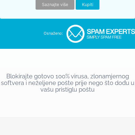
Saznajte više
Kupiti
Osnaženo:
Blokirajte gotovo 100% virusa, zlonamjernog
softvera i neželjene pošte prije nego što dođu u
vašu pristiglu poštu