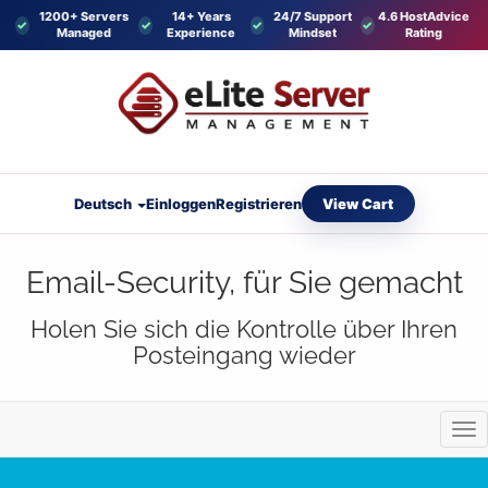
1200+ Servers
14+ Years
24/7 Support
4.6 HostAdvice
Managed
Experience
Mindset
Rating
View Cart
Deutsch
Einloggen
Registrieren
Email-Security, für Sie gemacht
Holen Sie sich die Kontrolle über Ihren
Posteingang wieder
Nav
ein